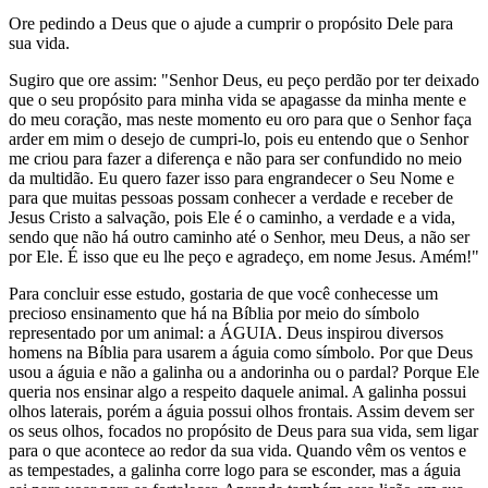
Ore pedindo a Deus que o ajude a cumprir o propósito Dele para
sua vida.
Sugiro que ore assim: "Senhor Deus, eu peço perdão por ter deixado
que o seu propósito para minha vida se apagasse da minha mente e
do meu coração, mas neste momento eu oro para que o Senhor faça
arder em mim o desejo de cumpri-lo, pois eu entendo que o Senhor
me criou para fazer a diferença e não para ser confundido no meio
da multidão. Eu quero fazer isso para engrandecer o Seu Nome e
para que muitas pessoas possam conhecer a verdade e receber de
Jesus Cristo a salvação, pois Ele é o caminho, a verdade e a vida,
sendo que não há outro caminho até o Senhor, meu Deus, a não ser
por Ele. É isso que eu lhe peço e agradeço, em nome Jesus. Amém!"
Para concluir esse estudo, gostaria de que você conhecesse um
precioso ensinamento que há na Bíblia por meio do símbolo
representado por um animal: a ÁGUIA. Deus inspirou diversos
homens na Bíblia para usarem a águia como símbolo. Por que Deus
usou a águia e não a galinha ou a andorinha ou o pardal? Porque Ele
queria nos ensinar algo a respeito daquele animal. A galinha possui
olhos laterais, porém a águia possui olhos frontais. Assim devem ser
os seus olhos, focados no propósito de Deus para sua vida, sem ligar
para o que acontece ao redor da sua vida. Quando vêm os ventos e
as tempestades, a galinha corre logo para se esconder, mas a águia