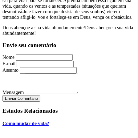
sai para voar para se fortalecer. Aprenda também essa lição em sua
vida, quando os ventos e as tempestades (situações que queiram
desmotivá-lo e fazer com que desista de seus sonhos) vierem
tentando afligi-lo, voe e fortaleça-se em Deus, vença os obstáculos.
Deus abençoe a sua vida abundantemente!Deus abençoe a sua vida
abundantemente!
Envie seu comentário
Nome
E-mail
Assunto
Mensagem
Enviar Comentário
Estudos Relacionados
Como mudar de vida?