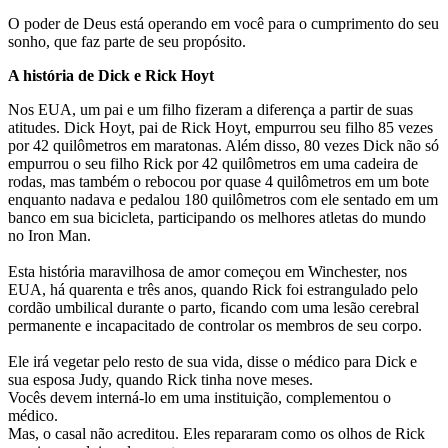
O poder de Deus está operando em você para o cumprimento do seu
sonho, que faz parte de seu propósito.
A história de Dick e Rick Hoyt
Nos EUA, um pai e um filho fizeram a diferença a partir de suas
atitudes. Dick Hoyt, pai de Rick Hoyt, empurrou seu filho 85 vezes
por 42 quilômetros em maratonas. Além disso, 80 vezes Dick não só
empurrou o seu filho Rick por 42 quilômetros em uma cadeira de
rodas, mas também o rebocou por quase 4 quilômetros em um bote
enquanto nadava e pedalou 180 quilômetros com ele sentado em um
banco em sua bicicleta, participando os melhores atletas do mundo
no Iron Man.
Esta história maravilhosa de amor começou em Winchester, nos
EUA, há quarenta e três anos, quando Rick foi estrangulado pelo
cordão umbilical durante o parto, ficando com uma lesão cerebral
permanente e incapacitado de controlar os membros de seu corpo.
Ele irá vegetar pelo resto de sua vida, disse o médico para Dick e
sua esposa Judy, quando Rick tinha nove meses.
Vocês devem interná-lo em uma instituição, complementou o
médico.
Mas, o casal não acreditou. Eles repararam como os olhos de Rick