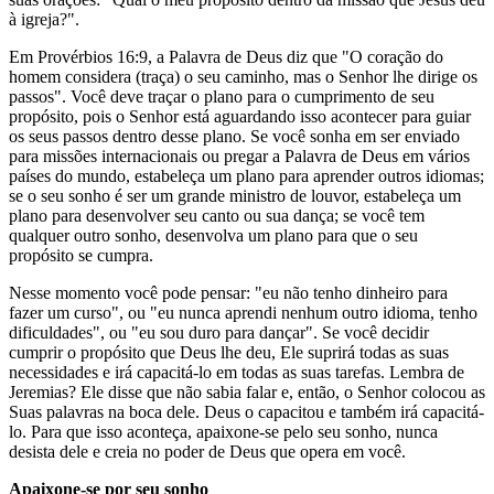
à igreja?".
Em Provérbios 16:9, a Palavra de Deus diz que "O coração do
homem considera (traça) o seu caminho, mas o Senhor lhe dirige os
passos". Você deve traçar o plano para o cumprimento de seu
propósito, pois o Senhor está aguardando isso acontecer para guiar
os seus passos dentro desse plano. Se você sonha em ser enviado
para missões internacionais ou pregar a Palavra de Deus em vários
países do mundo, estabeleça um plano para aprender outros idiomas;
se o seu sonho é ser um grande ministro de louvor, estabeleça um
plano para desenvolver seu canto ou sua dança; se você tem
qualquer outro sonho, desenvolva um plano para que o seu
propósito se cumpra.
Nesse momento você pode pensar: "eu não tenho dinheiro para
fazer um curso", ou "eu nunca aprendi nenhum outro idioma, tenho
dificuldades", ou "eu sou duro para dançar". Se você decidir
cumprir o propósito que Deus lhe deu, Ele suprirá todas as suas
necessidades e irá capacitá-lo em todas as suas tarefas. Lembra de
Jeremias? Ele disse que não sabia falar e, então, o Senhor colocou as
Suas palavras na boca dele. Deus o capacitou e também irá capacitá-
lo. Para que isso aconteça, apaixone-se pelo seu sonho, nunca
desista dele e creia no poder de Deus que opera em você.
Apaixone-se por seu sonho