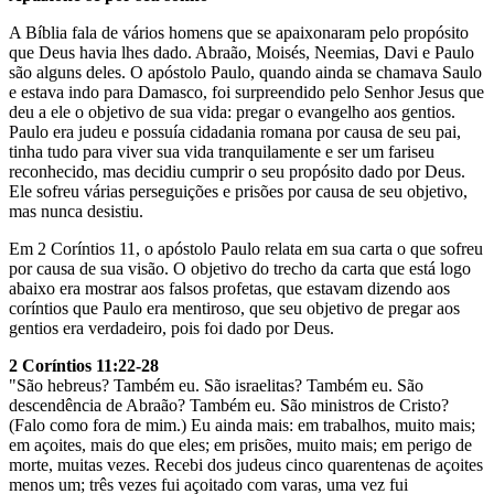
A Bíblia fala de vários homens que se apaixonaram pelo propósito
que Deus havia lhes dado. Abraão, Moisés, Neemias, Davi e Paulo
são alguns deles. O apóstolo Paulo, quando ainda se chamava Saulo
e estava indo para Damasco, foi surpreendido pelo Senhor Jesus que
deu a ele o objetivo de sua vida: pregar o evangelho aos gentios.
Paulo era judeu e possuía cidadania romana por causa de seu pai,
tinha tudo para viver sua vida tranquilamente e ser um fariseu
reconhecido, mas decidiu cumprir o seu propósito dado por Deus.
Ele sofreu várias perseguições e prisões por causa de seu objetivo,
mas nunca desistiu.
Em 2 Coríntios 11, o apóstolo Paulo relata em sua carta o que sofreu
por causa de sua visão. O objetivo do trecho da carta que está logo
abaixo era mostrar aos falsos profetas, que estavam dizendo aos
coríntios que Paulo era mentiroso, que seu objetivo de pregar aos
gentios era verdadeiro, pois foi dado por Deus.
2 Coríntios 11:22-28
"São hebreus? Também eu. São israelitas? Também eu. São
descendência de Abraão? Também eu. São ministros de Cristo?
(Falo como fora de mim.) Eu ainda mais: em trabalhos, muito mais;
em açoites, mais do que eles; em prisões, muito mais; em perigo de
morte, muitas vezes. Recebi dos judeus cinco quarentenas de açoites
menos um; três vezes fui açoitado com varas, uma vez fui