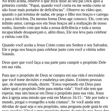
No texto acima, observe o que Rick disse ao seu pai Dick após a
primeira corrida: "Papai, quando você corria eu me sentia como se
não fosse mais portador de deficiências". Observe no vídeo que,
quando o pai termina de nadar, ele pega o filho nos braços e carrega-
o para a bicicleta. Da mesma forma Deus age conosco. Ele, com seu
infinito amor, carrega-nos em Seus braços até a realização de nosso
sonho, fazendo com que toda a nossa deficiência e toda a nossa
incapacidade desapareçam e, além disso, Ele nos leva para celebrar
a vitória com Ele.
Quando você aceita a Jesus Cristo como seu Senhor e seu Salvador,
Ele o pega nos braços para celebrar junto com você a vitória sobre
Satanás.
Deus quer que você faça a sua parte para cumprir o propósito Dele
em sua vida.
Para que o propósito de Deus se cumpra em sua vida é necessário
que você tome decisões e estabeleça um plano. Existem pessoas
que, de maneira errada, dizem: "Estou esperando em Deus para
saber qual o propósito Dele para minha vida". Você não tem que
esperar, mas sim buscar em Deus o propósito para sua vida. Jesus
deu à igreja uma missão que está em Marcos 16:15 : "Ide por todo o
mundo, pregai o evangelho a toda criatura". Se você ainda tem
dúvidas de qual seja o seu propósito, uma pergunta pode guiá-lo em
suas orações: "Qual o meu propósito dentro da missão que Jesus deu