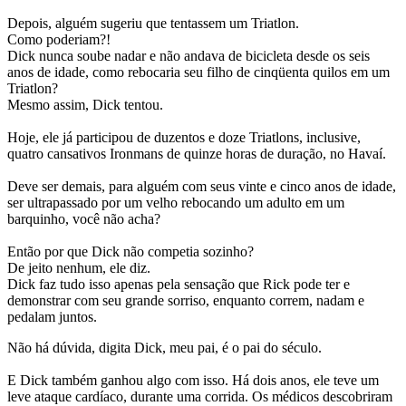
Depois, alguém sugeriu que tentassem um Triatlon.
Como poderiam?!
Dick nunca soube nadar e não andava de bicicleta desde os seis
anos de idade, como rebocaria seu filho de cinqüenta quilos em um
Triatlon?
Mesmo assim, Dick tentou.
Hoje, ele já participou de duzentos e doze Triatlons, inclusive,
quatro cansativos Ironmans de quinze horas de duração, no Havaí.
Deve ser demais, para alguém com seus vinte e cinco anos de idade,
ser ultrapassado por um velho rebocando um adulto em um
barquinho, você não acha?
Então por que Dick não competia sozinho?
De jeito nenhum, ele diz.
Dick faz tudo isso apenas pela sensação que Rick pode ter e
demonstrar com seu grande sorriso, enquanto correm, nadam e
pedalam juntos.
Não há dúvida, digita Dick, meu pai, é o pai do século.
E Dick também ganhou algo com isso. Há dois anos, ele teve um
leve ataque cardíaco, durante uma corrida. Os médicos descobriram