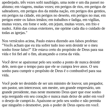
apedrejado, três vezes sofri naufrágio, uma noite e um dia passei no
abismo; em viagens, muitas vezes; em perigos de rios, em perigos de
salteadores, em perigos dos da minha nação, em perigos dos gentios,
em perigos na cidade, em perigos no deserto, em perigos no mar, em
perigos entre os falsos irmãos; em trabalhos e fadiga, em vigílias,
muitas vezes, em fome e sede, em jejum, muitas vezes, em frio e
nudez. Além das coisas exteriores, me oprime cada dia o cuidado de
todas as igrejas."
Nos versículos acima, Paulo estava dizendo aos falsos profetas:
"Vocês acham que eu iria sofrer tudo isso sem desistir se o meu
sonho fosse falso?" Ele estava certo do propósito de Deus para sua
vida e foi fiel até o fim, alcançando a coroa da vida.
Você deve se apaixonar pelo seu sonho a ponto de nunca desistir
dele, nem que o tempo para que ele se cumpra leve anos. O seu
sonho para cumprir o propósito de Deus é o combustível para sua
vida.
Você pode ter desistido de ser um ministro de louvor, um pregador,
um pastor, um intercessor, um mestre, um grande empresário, um
grande presidente, mas neste momento Deus quer que esse sonho
seja reerguido em seu coração e nunca mais deixe de arder em você
o desejo de cumpri-lo. Apaixone-se pelo seu sonho e não permita
que ninguém o desmotive, pois o poder de Deus opera em você.