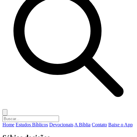
Home
Estudos Bíblicos
Devocionais
A Bíblia
Contato
Baixe o App