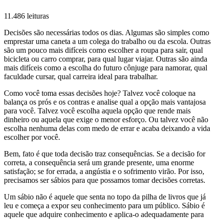
11.486 leituras
Decisões são necessárias todos os dias. Algumas são simples como
emprestar uma caneta a um colega do trabalho ou da escola. Outras
são um pouco mais difíceis como escolher a roupa para sair, qual
bicicleta ou carro comprar, para qual lugar viajar. Outras são ainda
mais difíceis como a escolha do futuro cônjuge para namorar, qual
faculdade cursar, qual carreira ideal para trabalhar.
Como você toma essas decisões hoje? Talvez você coloque na
balança os prós e os contras e analise qual a opção mais vantajosa
para você. Talvez você escolha aquela opção que rende mais
dinheiro ou aquela que exige o menor esforço. Ou talvez você não
escolha nenhuma delas com medo de errar e acaba deixando a vida
escolher por você.
Bem, fato é que toda decisão traz consequências. Se a decisão for
correta, a consequência será um grande presente, uma enorme
satisfação; se for errada, a angústia e o sofrimento virão. Por isso,
precisamos ser sábios para que possamos tomar decisões corretas.
Um sábio não é aquele que senta no topo da pilha de livros que já
leu e começa a expor seu conhecimento para um público. Sábio é
aquele que adquire conhecimento e aplica-o adequadamente para