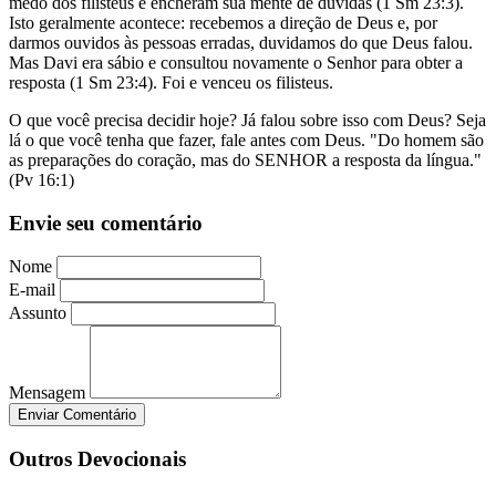
medo dos filisteus e encheram sua mente de dúvidas (1 Sm 23:3).
Isto geralmente acontece: recebemos a direção de Deus e, por
darmos ouvidos às pessoas erradas, duvidamos do que Deus falou.
Mas Davi era sábio e consultou novamente o Senhor para obter a
resposta (1 Sm 23:4). Foi e venceu os filisteus.
O que você precisa decidir hoje? Já falou sobre isso com Deus? Seja
lá o que você tenha que fazer, fale antes com Deus. "Do homem são
as preparações do coração, mas do SENHOR a resposta da língua."
(Pv 16:1)
Envie seu comentário
Nome
E-mail
Assunto
Mensagem
Enviar Comentário
Outros Devocionais