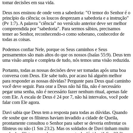
tomar decisões em sua vida.
Deus nos ensinou de onde vem a sabedoria: "O temor do Senhor é o
princípio da ciência; os loucos desprezam a sabedoria e a instrução"
(Pv 1:7). A palavra "ciência" no versículo anterior deve ser melhor
compreendida por "sabedoria". Para sermos sábios, precisamos
temer ao Senhor, reconhecendo-o como soberano, conhecedor de
todas as coisas.
Podemos confiar Nele, porque os Seus caminhos e Seus
pensamentos são mais altos do que os nossos (Isaías 55:9). Deus tem
uma visão ampla e completa de tudo, nós temos uma visão reduzida.
Portanto, todas as nossas decisões deve ser tomadas após uma boa
conversa com Deus. Ele sabe tudo, por acaso há alguém melhor
para responder as nossas dúvidas? Pergunte para Deus qual caminho
você deve seguir. Para orar a Deus não há fila, não é necessário
pegar uma senha, não é necessário fazer nenhum ritual, apenas fale
com Ele. A escala de Deus é 24 por 7, não há intervalos, você pode
falar com Ele agora.
Davi sabia que Deus tem a resposta para todas as dúvidas. Quando
ele soube que os filisteus haviam invadido a cidade de Queila,
prontamente consultou o Senhor para saber se deveria enfrentar os
filisteus ou não (1 Sm 23:2). Mas os soldados de Davi tinham muito