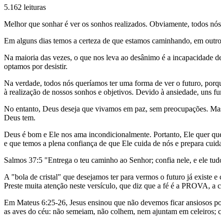
5.162 leituras
Melhor que sonhar é ver os sonhos realizados. Obviamente, todos nós
Em alguns dias temos a certeza de que estamos caminhando, em out
Na maioria das vezes, o que nos leva ao desânimo é a incapacidade de
optamos por desistir.
Na verdade, todos nós queríamos ter uma forma de ver o futuro, porq
à realização de nossos sonhos e objetivos. Devido à ansiedade, uns
No entanto, Deus deseja que vivamos em paz, sem preocupações. Mas 
Deus tem.
Deus é bom e Ele nos ama incondicionalmente. Portanto, Ele quer qu
e que temos a plena confiança de que Ele cuida de nós e prepara cuid
Salmos 37:5 "Entrega o teu caminho ao Senhor; confia nele, e ele tudo
A "bola de cristal" que desejamos ter para vermos o futuro já existe 
Preste muita atenção neste versículo, que diz que a fé é a PROVA, a
Em Mateus 6:25-26, Jesus ensinou que não devemos ficar ansiosos por
as aves do céu: não semeiam, não colhem, nem ajuntam em celeiros; co