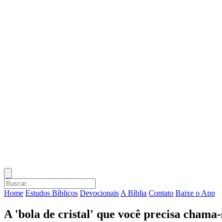
Home
Estudos Bíblicos
Devocionais
A Bíblia
Contato
Baixe o App
A 'bola de cristal' que você precisa chama-