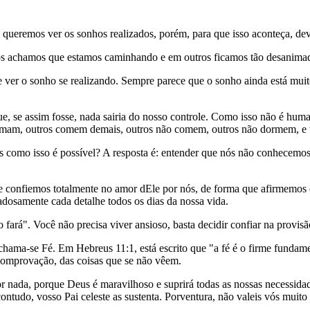
 queremos ver os sonhos realizados, porém, para que isso aconteça, d
ros achamos que estamos caminhando e em outros ficamos tão desanima
 ver o sonho se realizando. Sempre parece que o sonho ainda está muito
ue, se assim fosse, nada sairia do nosso controle. Como isso não é hu
 fumam, outros comem demais, outros não comem, outros não dormem, e 
como isso é possível? A resposta é: entender que nós não conhecemos
e confiemos totalmente no amor dEle por nós, de forma que afirmemos 
adosamente cada detalhe todos os dias da nossa vida.
 fará". Você não precisa viver ansioso, basta decidir confiar na provis
e chama-se Fé. Em Hebreus 11:1, está escrito que "a fé é o firme funda
 comprovação, das coisas que se não vêem.
 nada, porque Deus é maravilhoso e suprirá todas as nossas necessida
ntudo, vosso Pai celeste as sustenta. Porventura, não valeis vós muit