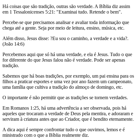
Há coisas que são tradição, outras são verdade. A Bíblia diz assim
em 1 Tessalonicenses 5:21: "Examinai tudo. Retende o bem".
Percebe-se que precisamos analisar e avaliar toda informação que
chega até a gente. Seja por meio de leitura, ensino, música, etc.
Além disso, Jesus disse: ?Eu sou o caminho, a verdade e a vida?.
(João 14:6)
Percebemos aqui que só há uma verdade, e ela é Jesus. Tudo o que
for diferente do que Jesus falou não é verdade. Pode ser apenas
tradição.
Sabemos que há boas tradições, por exemplo, um pai ensina para os
filhos a praticar esportes e uma vez por ano fazem um campeonato,
uma família que cultiva a tradição do almoço de domingo, etc.
O importante é não permitir que as tradições se tornem verdades.
Em Romanos 1:25, há uma advertência a ser observada, pois há
aqueles que trocaram a verdade de Deus pela mentira, e adoraram e
serviram à criatura antes que ao Criador, que é bendito eternamente.
A dica aqui é sempre confrontar tudo o que ouvimos, lemos e é
ministrado com o que a Bíblia realmente diz.