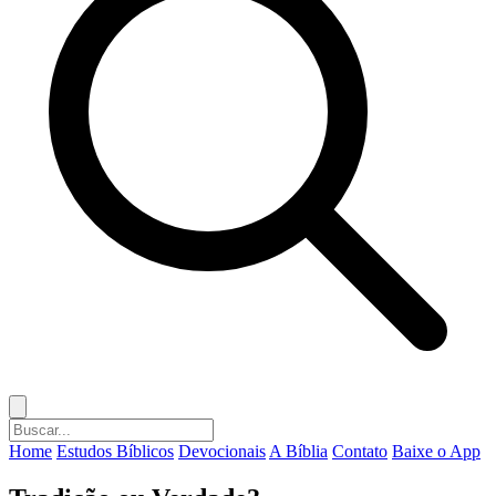
Home
Estudos Bíblicos
Devocionais
A Bíblia
Contato
Baixe o App