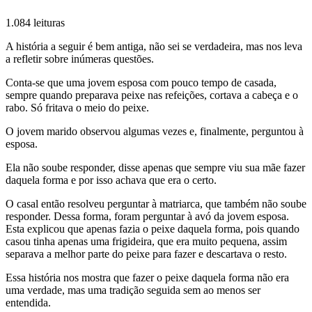
1.084 leituras
A história a seguir é bem antiga, não sei se verdadeira, mas nos leva
a refletir sobre inúmeras questões.
Conta-se que uma jovem esposa com pouco tempo de casada,
sempre quando preparava peixe nas refeições, cortava a cabeça e o
rabo. Só fritava o meio do peixe.
O jovem marido observou algumas vezes e, finalmente, perguntou à
esposa.
Ela não soube responder, disse apenas que sempre viu sua mãe fazer
daquela forma e por isso achava que era o certo.
O casal então resolveu perguntar à matriarca, que também não soube
responder. Dessa forma, foram perguntar à avó da jovem esposa.
Esta explicou que apenas fazia o peixe daquela forma, pois quando
casou tinha apenas uma frigideira, que era muito pequena, assim
separava a melhor parte do peixe para fazer e descartava o resto.
Essa história nos mostra que fazer o peixe daquela forma não era
uma verdade, mas uma tradição seguida sem ao menos ser
entendida.